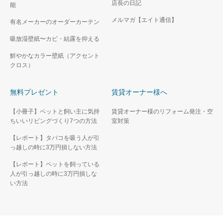
店長の日記
能
メルマガ【エイト通信】
有名メーカーのオーダーカーテン
吸放湿壁紙〜カビ・結露を抑える
鮮やかなカラー壁紙（アクセント
クロス）
無料プレゼント
賃貸オーナー様へ
【小冊子】ペットと飼い主に気持
賃貸オーナー様のリフォーム発注・空
ちいいリビングづくり7つの方法
室対策
【レポート】タバコを吸う人が引
っ越しの時に3万円損しない方法
【レポート】ペットを飼っている
人が引っ越しの時に3万円損しな
い方法