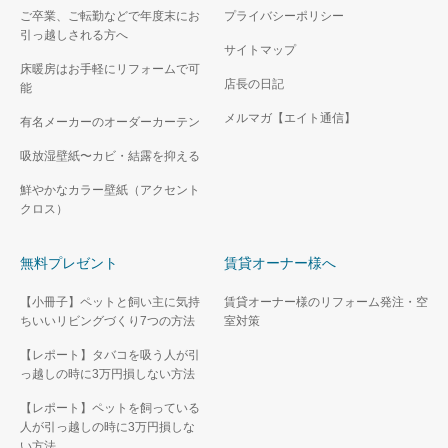
ご卒業、ご転勤などで年度末にお
プライバシーポリシー
引っ越しされる方へ
サイトマップ
床暖房はお手軽にリフォームで可
店長の日記
能
メルマガ【エイト通信】
有名メーカーのオーダーカーテン
吸放湿壁紙〜カビ・結露を抑える
鮮やかなカラー壁紙（アクセント
クロス）
無料プレゼント
賃貸オーナー様へ
【小冊子】ペットと飼い主に気持
賃貸オーナー様のリフォーム発注・空
ちいいリビングづくり7つの方法
室対策
【レポート】タバコを吸う人が引
っ越しの時に3万円損しない方法
【レポート】ペットを飼っている
人が引っ越しの時に3万円損しな
い方法