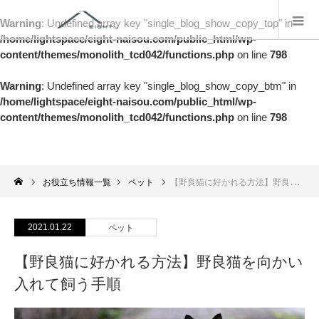
Warning
: Undefined array key "single_blog_show_copy_top" in
/home/lightspace/eight-naisou.com/public_html/wp-
content/themes/monolith_tcd042/functions.php
on line
798
Warning
: Undefined array key "single_blog_show_copy_btm" in
/home/lightspace/eight-naisou.com/public_html/wp-
content/themes/monolith_tcd042/functions.php
on line
798
お役立ち情報一覧
ペット
【野良猫に好かれる方法】野良猫を向かい入れて飼う手順
2021.01.22
ペット
【野良猫に好かれる方法】野良猫を向かい
入れて飼う手順