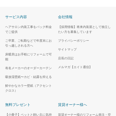
サービス内容
会社情報
ヘアサロン内装工事をパック料金
【採用情報】将来内装屋として独立し
でご提供
たい方を募集しています
ご卒業、ご転勤などで年度末にお
プライバシーポリシー
引っ越しされる方へ
サイトマップ
床暖房はお手軽にリフォームで可
店長の日記
能
メルマガ【エイト通信】
有名メーカーのオーダーカーテン
吸放湿壁紙〜カビ・結露を抑える
鮮やかなカラー壁紙（アクセント
クロス）
無料プレゼント
賃貸オーナー様へ
【小冊子】ペットと飼い主に気持
賃貸オーナー様のリフォーム発注・空