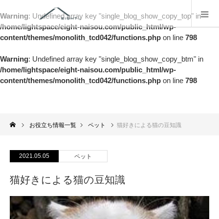
Warning
: Undefined array key "single_blog_show_copy_top" in
/home/lightspace/eight-naisou.com/public_html/wp-
content/themes/monolith_tcd042/functions.php
on line
798
Warning
: Undefined array key "single_blog_show_copy_btm" in
/home/lightspace/eight-naisou.com/public_html/wp-
content/themes/monolith_tcd042/functions.php
on line
798
お役立ち情報一覧
ペット
猫好きによる猫の豆知識
2021.05.05
ペット
猫好きによる猫の豆知識