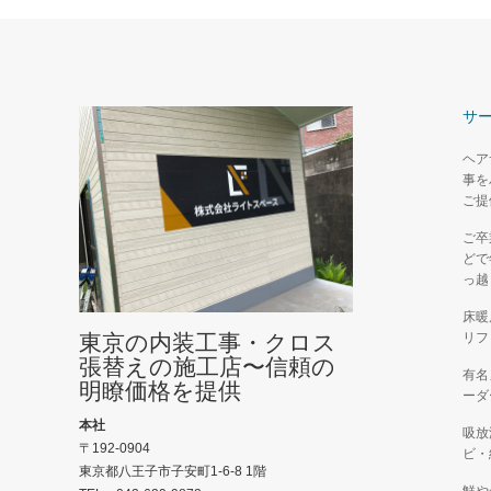
サ
ヘア
事を
ご提
ご卒
どで
っ越
床暖
東京の内装工事・クロス
リフ
張替えの施工店〜信頼の
有名
明瞭価格を提供
ーダ
本社
吸放
〒192-0904
ビ・
東京都八王子市子安町1-6-8 1階