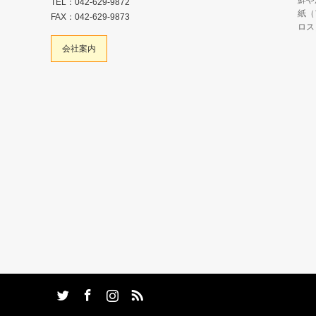
鮮や
TEL：042-629-9872
紙（
FAX：042-629-9873
ロス
会社案内
am
S