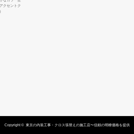
かなカラー壁
アクセントク
）
Copyright ©
東京の内装工事・クロス張替えの施工店〜信頼の明瞭価格を提供