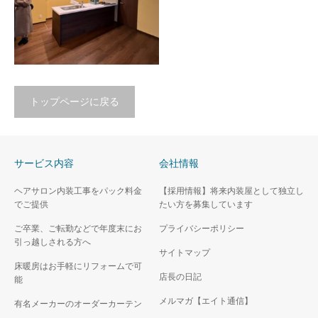
トップページに戻る
築40年の中古住宅を大改
サービス内容
会社情報
装 リノベーションで理
想の間取りを手にいれる
ヘアサロン内装工事をパック料金
【採用情報】将来内装屋として独立し
でご提供
たい方を募集しています
ご卒業、ご転勤などで年度末にお
プライバシーポリシー
引っ越しされる方へ
サイトマップ
床暖房はお手軽にリフォームで可
店長の日記
能
メルマガ【エイト通信】
有名メーカーのオーダーカーテン