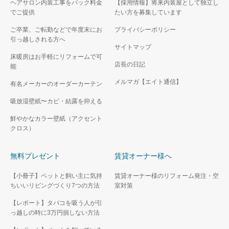
ヘアサロン内装工事をパック料金
【採用情報】将来内装屋として独立し
でご提供
たい方を募集しています
ご卒業、ご転勤などで年度末にお
プライバシーポリシー
引っ越しされる方へ
サイトマップ
床暖房はお手軽にリフォームで可
店長の日記
能
メルマガ【エイト通信】
有名メーカーのオーダーカーテン
吸放湿壁紙〜カビ・結露を抑える
鮮やかなカラー壁紙（アクセント
クロス）
無料プレゼント
賃貸オーナー様へ
【小冊子】ペットと飼い主に気持
賃貸オーナー様のリフォーム発注・空
ちいいリビングづくり7つの方法
室対策
【レポート】タバコを吸う人が引
っ越しの時に3万円損しない方法