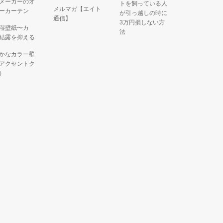
メーカーのオ
トを飼っている人
メルマガ【エイト
ーカーテン
が引っ越しの時に
通信】
3万円損しない方
湿壁紙〜カ
法
結露を抑える
かなカラー壁
アクセントク
）