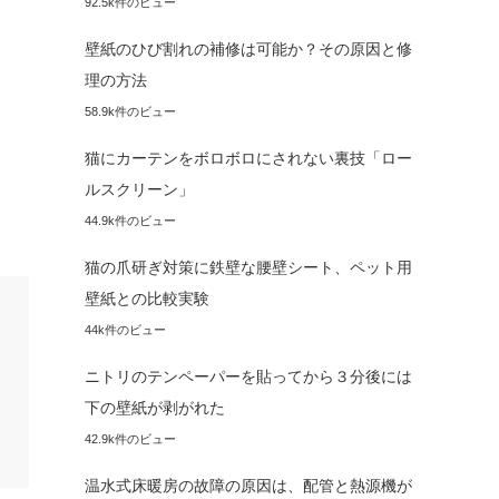
92.5k件のビュー
壁紙のひび割れの補修は可能か？その原因と修
理の方法
58.9k件のビュー
猫にカーテンをボロボロにされない裏技「ロー
ルスクリーン」
44.9k件のビュー
猫の爪研ぎ対策に鉄壁な腰壁シート、ペット用
壁紙との比較実験
44k件のビュー
ニトリのテンペーパーを貼ってから３分後には
下の壁紙が剥がれた
42.9k件のビュー
温水式床暖房の故障の原因は、配管と熱源機が