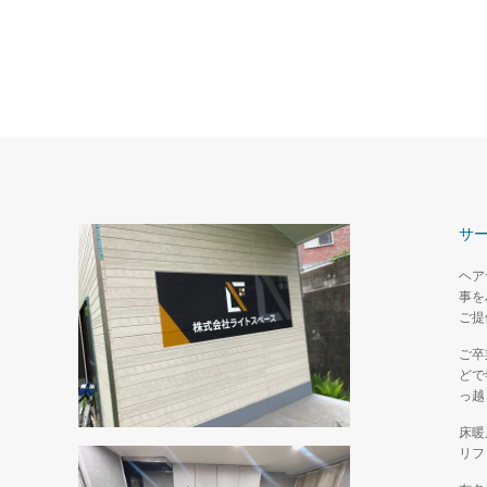
サ
ヘア
事を
ご提
ご卒
どで
っ越
床暖
リフ