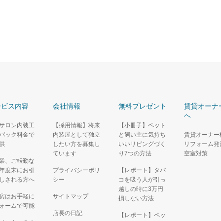
ービス内容
会社情報
無料プレゼント
賃貸オーナ
へ
サロン内装工
【採用情報】将来
【小冊子】ペット
パック料金で
内装屋として独立
と飼い主に気持ち
賃貸オーナー
供
したい方を募集し
いいリビングづく
リフォーム発
ています
り7つの方法
空室対策
業、ご転勤な
年度末にお引
プライバシーポリ
【レポート】タバ
しされる方へ
シー
コを吸う人が引っ
越しの時に3万円
房はお手軽に
サイトマップ
損しない方法
ォームで可能
店長の日記
【レポート】ペッ