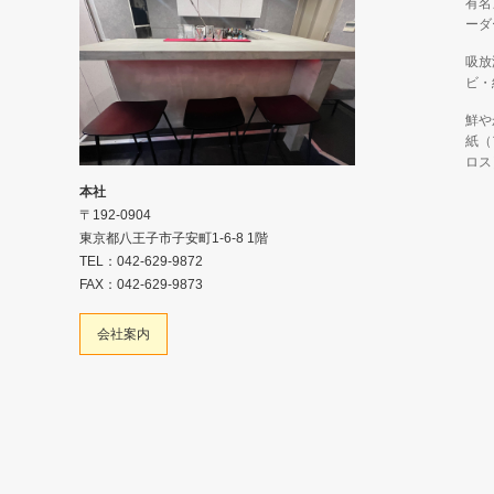
有名
ーダ
吸放
ビ・
鮮や
紙（
ロス
本社
〒192-0904
東京都八王子市子安町1-6-8 1階
TEL：042-629-9872
FAX：042-629-9873
会社案内