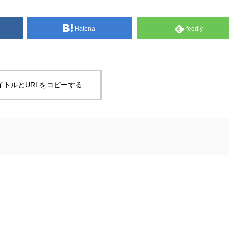
Hatena
feedly
イトルとURLをコピーする