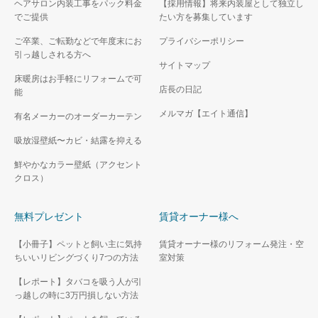
ヘアサロン内装工事をパック料金
【採用情報】将来内装屋として独立し
でご提供
たい方を募集しています
ご卒業、ご転勤などで年度末にお
プライバシーポリシー
引っ越しされる方へ
サイトマップ
床暖房はお手軽にリフォームで可
店長の日記
能
メルマガ【エイト通信】
有名メーカーのオーダーカーテン
吸放湿壁紙〜カビ・結露を抑える
鮮やかなカラー壁紙（アクセント
クロス）
無料プレゼント
賃貸オーナー様へ
【小冊子】ペットと飼い主に気持
賃貸オーナー様のリフォーム発注・空
ちいいリビングづくり7つの方法
室対策
【レポート】タバコを吸う人が引
っ越しの時に3万円損しない方法