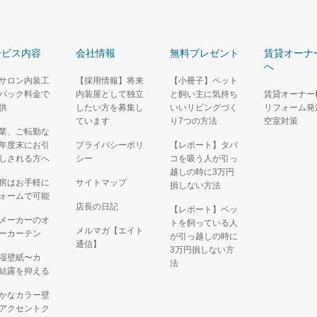
ービス内容
会社情報
無料プレゼント
賃貸オーナ
へ
サロン内装工
【採用情報】将来
【小冊子】ペット
パック料金で
内装屋として独立
と飼い主に気持ち
賃貸オーナー
供
したい方を募集し
いいリビングづく
リフォーム発
ています
り7つの方法
空室対策
業、ご転勤な
年度末にお引
プライバシーポリ
【レポート】タバ
しされる方へ
シー
コを吸う人が引っ
越しの時に3万円
房はお手軽に
サイトマップ
損しない方法
ォームで可能
店長の日記
【レポート】ペッ
メーカーのオ
トを飼っている人
メルマガ【エイト
ーカーテン
が引っ越しの時に
通信】
3万円損しない方
湿壁紙〜カ
法
結露を抑える
かなカラー壁
アクセントク