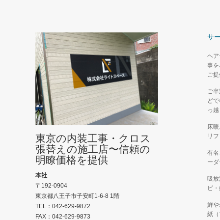
サ
ヘア
事を
ご提
ご卒
どで
っ越
床暖
東京の内装工事・クロス
リフ
張替えの施工店〜信頼の
有名
明瞭価格を提供
ーダ
本社
吸放
〒192-0904
ビ・
東京都八王子市子安町1-6-8 1階
鮮や
TEL：042-629-9872
紙（
FAX：042-629-9873